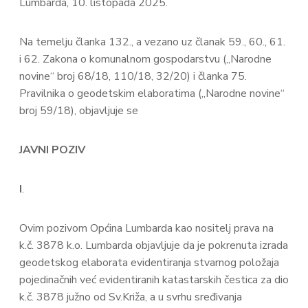
Lumbarda, 10. listopada 2025.
Na temelju članka 132., a vezano uz članak 59., 60., 61.
i 62. Zakona o komunalnom gospodarstvu („Narodne
novine“ broj 68/18, 110/18, 32/20) i članka 75.
Pravilnika o geodetskim elaboratima („Narodne novine“
broj 59/18), objavljuje se
JAVNI POZIV
I
.
Ovim pozivom Općina Lumbarda kao nositelj prava na
k.č. 3878 k.o. Lumbarda objavljuje da je pokrenuta izrada
geodetskog elaborata evidentiranja stvarnog položaja
pojedinačnih već evidentiranih katastarskih čestica za dio
k.č. 3878 južno od Sv.Križa, a u svrhu sređivanja