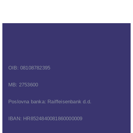
OIB: 08108782395
MB: 2753600
Poslovna banka: Raiffeisenbank d.d.
IBAN: HR8524840081860000009