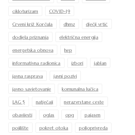
cikloturizam
COVID-19
Crveni križ Korčula
dhmz
dječji vrtić
dodjela priznanja
električna energija
energetska obnova
hep
informativna radionica
izbori
jablan
javna rasprava
javni pozivi
javno savjetovanje
komunalna lučica
LAG 5
natječaji
nerazvrstane ceste
obavijesti
oglas
opg
pajasen
pojilište
pokret otoka
poljoprivreda