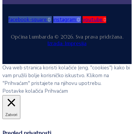
facebook-square
instagram
youtube
Općina Lumbarda © 2026. Sva prava pridržana.
Izrada: Impresija
Ova web stranica koristi kolačiće (eng. "cookies") kako bi
vam pružili bolje korisničko iskustvo. Klikom na
"Prihvaćam" pristajete na njihovu upotrebu.
Postavke kolačića
Prihvaćam
Zatvori
Pregled privatnosti