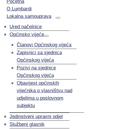
Početna
O Lumbardi
Lokalna samouprava
Ured načelnice
Općinsko vijeće
Članovi Općinskog vijeća
Zapisnici sa sjednica
Općinskog vijeća
Pozivi na sjednice
Općinskog vijeća
Obavijest općinskih
vijećnika o vlasništvu nad
udjelima u poslovnom
subjektu
Jedinstveni upravni odjel
Službeni glasnik