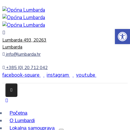
Open 
Lumbarda 493, 20263
Lumbarda
info@lumbarda.hr
+385 (0) 20 712 042
facebook-square
instagram
youtube
Početna
O Lumbardi
Lokalna samouprava