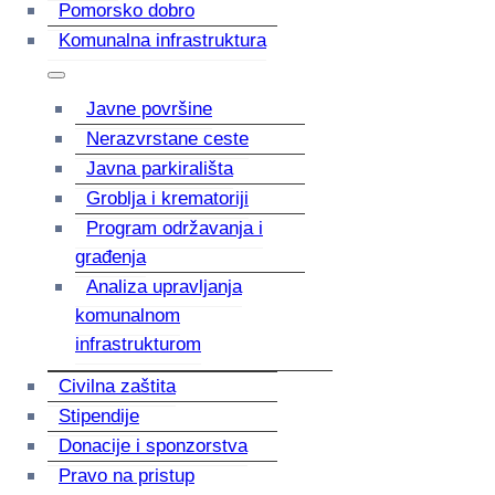
Pomorsko dobro
Komunalna infrastruktura
Javne površine
Nerazvrstane ceste
Javna parkirališta
Groblja i krematoriji
Program održavanja i
građenja
Analiza upravljanja
komunalnom
infrastrukturom
Civilna zaštita
Stipendije
Donacije i sponzorstva
Pravo na pristup