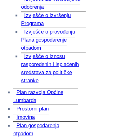
odobrenja
Izvješće o izvršenju
Programa
Izvješće o provođenju
Plana gospodarenje
otpadom
Izvješće o iznosu
raspoređenih i isplaćenih
sredstava za političke
stranke
Plan razvoja Općine
Lumbarda
Prostorni plan
Imovina
Plan gospodarenja
otpadom