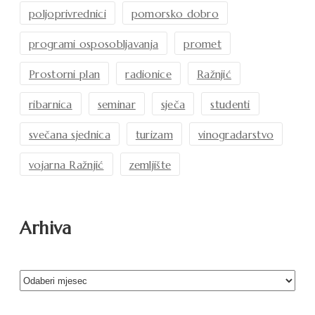
poljoprivrednici
pomorsko dobro
programi osposobljavanja
promet
Prostorni plan
radionice
Ražnjić
ribarnica
seminar
sječa
studenti
svečana sjednica
turizam
vinogradarstvo
vojarna Ražnjić
zemljište
Arhiva