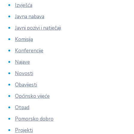
Izvješća
Javna nabava
Javni pozivi i natječaji
Komisija
Konferencije
Najave
Novosti
Obavijesti
Općinsko vijeće
Otpad
Pomorsko dobro
Projekti