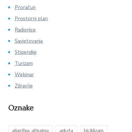
Proračun
Prostorni plan
Radionice
Savjetovanja
Stipendije
Turizam
Webinar
Zdravlje
Oznake
ailanthus altissima
anketa
biciklizam