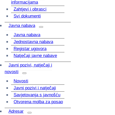
informacijama
Zahtjevi i obrasci
Svi dokumenti
Javna nabava
Javna nabava
Jednostavna nabava
Registar ugovora
Natječaji javne nabave
Javni pozivi, natječaji i
novosti
Novosti
Javni pozivi i natječaji
Savjetovanja s javnošću
Otvorena molba za posao
Adresar