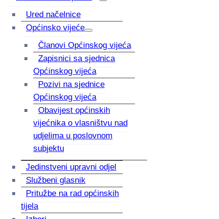
Ured načelnice
Općinsko vijeće
Članovi Općinskog vijeća
Zapisnici sa sjednica
Općinskog vijeća
Pozivi na sjednice
Općinskog vijeća
Obavijest općinskih
vijećnika o vlasništvu nad
udjelima u poslovnom
subjektu
Jedinstveni upravni odjel
Službeni glasnik
Pritužbe na rad općinskih
tijela