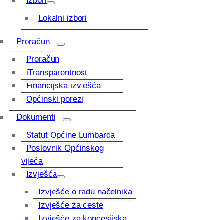
Izbori
Lokalni izbori
Proračun
Proračun
iTransparentnost
Financijska izvješća
Općinski porezi
Dokumenti
Statut Općine Lumbarda
Poslovnik Općinskog
vijeća
Izvješća
Izvješće o radu načelnika
Izvješće za ceste
Izvješće za koncesijska