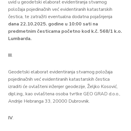
uvid u geodetski elaborat evidentiranja stvarnog
položaja pojedinačnih već evidentiranih katastarskih
čestica, te zatražiti eventualna dodatna pojašnjenja
dana 22.10.2025. godine u 10:00 sati na
predmetnim česticama početno kod k.č. 568/1 k.o.
Lumbarda.
III
.
Geodetski elaborat evidentiranja stvarnog položaja
pojedinačnih već evidentiranih katastarskih čestica
izraditi će ovlašteni inženjer geodezije, Željko Kosović,
dipl.ing., kao ovlaštena osoba tvrtke GEO GRAD d.o.o.,
Andrije Hebranga 33, 20000 Dubrovnik.
IV
.