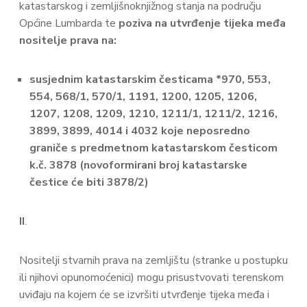
katastarskog i zemljišnoknjižnog stanja na području
Općine Lumbarda te
poziva na utvrđenje tijeka međa
nositelje prava na:
susjednim katastarskim česticama *970, 553,
554, 568/1, 570/1, 1191, 1200, 1205, 1206,
1207, 1208, 1209, 1210, 1211/1, 1211/2, 1216,
3899, 3899, 4014 i 4032 koje neposredno
graniče s predmetnom katastarskom česticom
k.č. 3878 (novoformirani broj katastarske
čestice će biti 3878/2)
II
.
Nositelji stvarnih prava na zemljištu (stranke u postupku
ili njihovi opunomoćenici) mogu prisustvovati terenskom
uviđaju na kojem će se izvršiti utvrđenje tijeka međa i