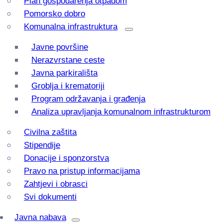
Plan gospodarenja otpadom
Pomorsko dobro
Komunalna infrastruktura
Javne površine
Nerazvrstane ceste
Javna parkirališta
Groblja i krematoriji
Program održavanja i građenja
Analiza upravljanja komunalnom infrastrukturom
Civilna zaštita
Stipendije
Donacije i sponzorstva
Pravo na pristup informacijama
Zahtjevi i obrasci
Svi dokumenti
Javna nabava