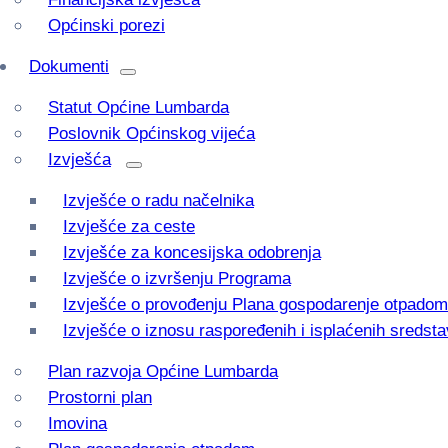
Općinski porezi
Dokumenti
Statut Općine Lumbarda
Poslovnik Općinskog vijeća
Izvješća
Izvješće o radu načelnika
Izvješće za ceste
Izvješće za koncesijska odobrenja
Izvješće o izvršenju Programa
Izvješće o provođenju Plana gospodarenje otpadom
Izvješće o iznosu raspoređenih i isplaćenih sredsta
Plan razvoja Općine Lumbarda
Prostorni plan
Imovina