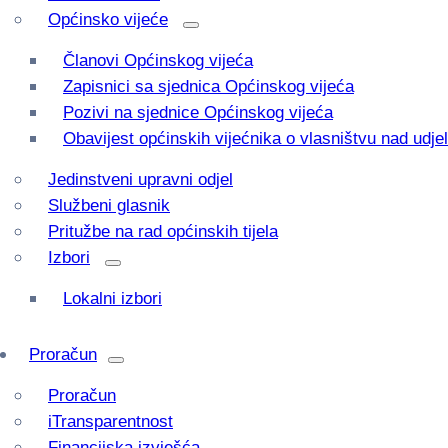
Općinsko vijeće
Članovi Općinskog vijeća
Zapisnici sa sjednica Općinskog vijeća
Pozivi na sjednice Općinskog vijeća
Obavijest općinskih vijećnika o vlasništvu nad udj
Jedinstveni upravni odjel
Službeni glasnik
Pritužbe na rad općinskih tijela
Izbori
Lokalni izbori
Proračun
Proračun
iTransparentnost
Financijska izvješća