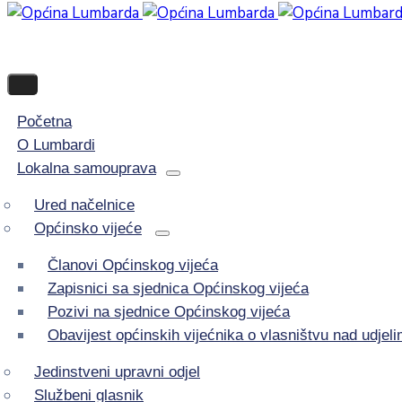
Početna
O Lumbardi
Lokalna samouprava
Ured načelnice
Općinsko vijeće
Članovi Općinskog vijeća
Zapisnici sa sjednica Općinskog vijeća
Pozivi na sjednice Općinskog vijeća
Obavijest općinskih vijećnika o vlasništvu nad udje
Jedinstveni upravni odjel
Službeni glasnik