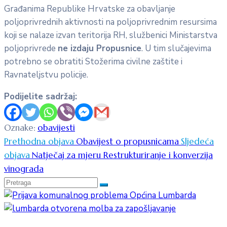
Građanima Republike Hrvatske za obavljanje
poljoprivrednih aktivnosti na poljoprivrednim resursima
koji se nalaze izvan teritorija RH, službenici Ministarstva
poljoprivrede
ne izdaju Propusnice
. U tim slučajevima
potrebno se obratiti Stožerima civilne zaštite i
Ravnateljstvu policije.
Podijelite sadržaj:
Oznake:
obavijesti
Prethodna objava
Obavijest o propusnicama
Sljedeća
objava
Natječaj za mjeru Restrukturiranje i konverzija
vinograda