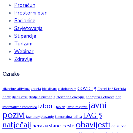
Proračun
Prostorni plan
Radionice
Savjetovanja
Stipendije
Turizam
Webinar
Zdravlje
Oznake
COVID-19
ailanthus altissima
anketa
biciklizam
cikloturizam
Crveni križ Korčula
dhmz
dječji vrtić
dodjela priznanja
električna energija
energetska obnova
hep
javni
izbori
informativna radionica
jablan
javna rasprava
pozivi
LAG 5
javno savjetovanje
komunalna lučica
obavijesti
natječaji
nerazvrstane ceste
oglas
opg