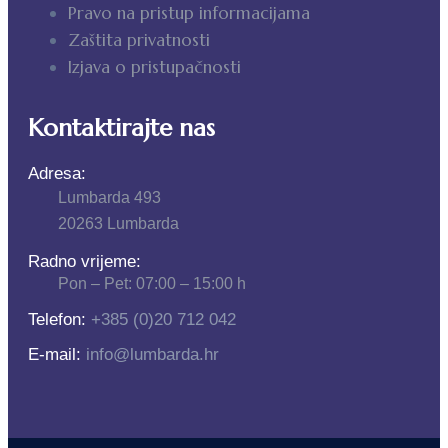
Pravo na pristup informacijama
Zaštita privatnosti
Izjava o pristupačnosti
Kontaktirajte nas
Adresa:
Lumbarda 493
20263 Lumbarda
Radno vrijeme:
Pon – Pet: 07:00 – 15:00 h
Telefon:
+385 (0)20 712 042
E-mail:
info@lumbarda.hr