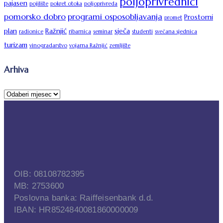
poljoprivrednici
pajasen
pojilište
pokret otoka
poljoprivreda
pomorsko dobro
programi osposobljavanja
Prostorni
promet
plan
Ražnjić
sječa
radionice
ribarnica
seminar
studenti
svečana sjednica
turizam
vinogradarstvo
vojarna Ražnjić
zemljište
Arhiva
OIB: 08108782395
MB: 2753600
Poslovna banka: Raiffeisenbank d.d.
IBAN: HR8524840081860000009