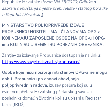
Republike Hrvatske (
izvor: NN 35/2020; Odluka o
zabrani napuštanja mjesta prebivališta i stalnog boravka
u Republici Hrvatskoj
):
MINISTARSTVO POLJOPRIVREDE IZDAJE
PROPUSNICU NOSITELJIMA I ČLANOVIMA OPG-a
KOJI NEMAJU ZAPOSLENE OSOBE NA OPG-u
I OPG-
ima KOJI NISU U REGISTRU POREZNIH OBVEZNIKA.
Zahtjev za izdavanje Propusnice dostupan je na linku:
https://www.savjetodavna.hr/propusnice/
Osobe koje nisu nositelji niti članovi OPG-a ne mogu
dobiti Propusnicu po osnovi obavljanja
poljoprivrednih radova,
izuzev pčelara koji su u
evidenciji pčelara Hrvatskog pčelarskog saveza i
posjednika domaćih životinja koji su upisani u Registar
farmi (JRDŽ).