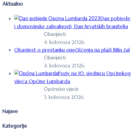
Aktualno
Dan pobjede
i domovinske zahvalnosti, Dan hrvatskih branitelja
Obavijesti
4. kolovoza 2026.
Obavijest o prestanku onečišćenja na plaži Bilin žal
Obavijesti
4. kolovoza 2026.
Poziv na 10. sjednicu Općinskog
vijeća Općine Lumbarda
Općinsko vijeće
3. kolovoza 2026.
Najave
Kategorije