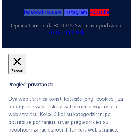
facebook-square
instagram
youtube
Općina Lumbarda © 2026. Sva prava pridržana.
Izrada: Impresija
Zatvori
Pregled privatnosti
Ova web stranica koristi kolačiće (eng "cookies") za
poboljšanje vašeg iskustva tijekom navigacije kroz
web stranicu. Kolačići koji su kategorizirani po
potrebi se pohranjuju u vaš preglednik jer su
neophodni za rad osnovnih funkcija web stranice.