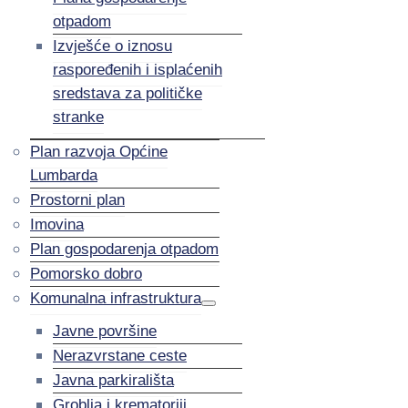
otpadom
Izvješće o iznosu
raspoređenih i isplaćenih
sredstava za političke
stranke
Plan razvoja Općine
Lumbarda
Prostorni plan
Imovina
Plan gospodarenja otpadom
Pomorsko dobro
Komunalna infrastruktura
Javne površine
Nerazvrstane ceste
Javna parkirališta
Groblja i krematoriji