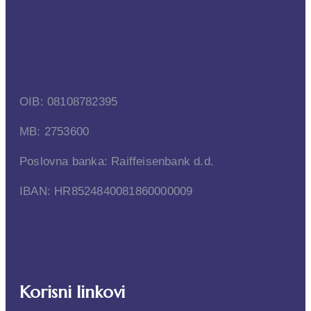
OIB: 08108782395
MB: 2753600
Poslovna banka: Raiffeisenbank d.d.
IBAN: HR8524840081860000009
Korisni linkovi