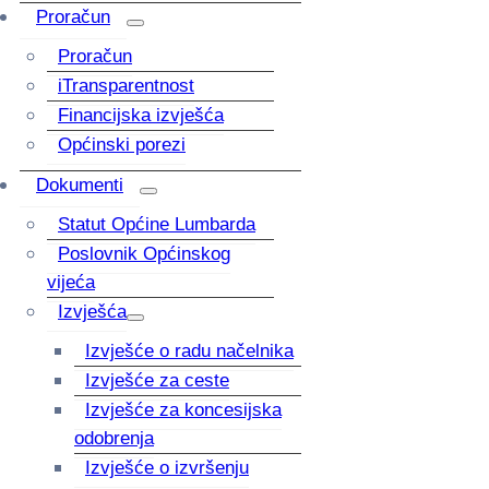
Proračun
Proračun
iTransparentnost
Financijska izvješća
Općinski porezi
Dokumenti
Statut Općine Lumbarda
Poslovnik Općinskog
vijeća
Izvješća
Izvješće o radu načelnika
Izvješće za ceste
Izvješće za koncesijska
odobrenja
Izvješće o izvršenju