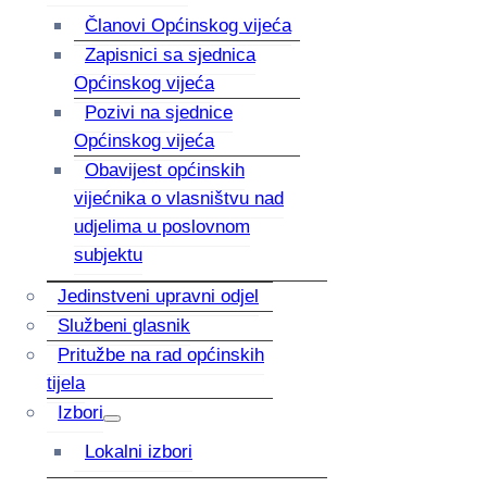
Članovi Općinskog vijeća
Zapisnici sa sjednica
Općinskog vijeća
Pozivi na sjednice
Općinskog vijeća
Obavijest općinskih
vijećnika o vlasništvu nad
udjelima u poslovnom
subjektu
Jedinstveni upravni odjel
Službeni glasnik
Pritužbe na rad općinskih
tijela
Izbori
Lokalni izbori