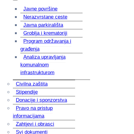
Javne površine
Nerazvrstane ceste
Javna parkirališta
Groblja i krematoriji
Program održavanja i
građenja
Analiza upravljanja
komunalnom
infrastrukturom
Civilna zaštita
Stipendije
Donacije i sponzorstva
Pravo na pristup
informacijama
Zahtjevi i obrasci
Svi dokumenti