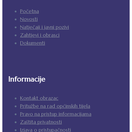
Početna
Novosti
Natječaji i javni pozivi
Zahtjevi i obrasci
Dokumenti
Informacije
Kontakt obrazac
Pritužbe na rad općinskih tijela
Pravo na pristup informacijama
Zaštita privatnosti
Izjava o pristupačnosti