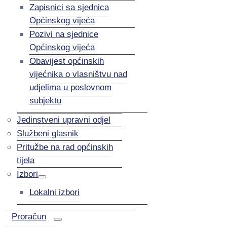
Zapisnici sa sjednica
Općinskog vijeća
Pozivi na sjednice
Općinskog vijeća
Obavijest općinskih
vijećnika o vlasništvu nad
udjelima u poslovnom
subjektu
Jedinstveni upravni odjel
Službeni glasnik
Pritužbe na rad općinskih
tijela
Izbori
Lokalni izbori
Proračun