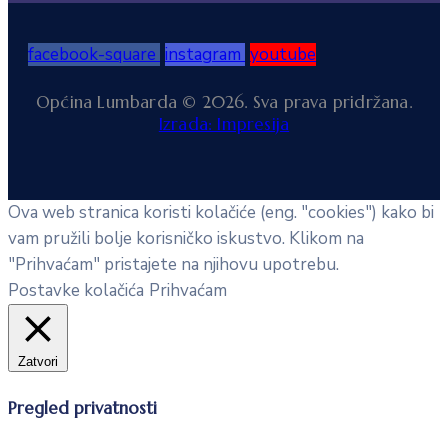
facebook-square
instagram
youtube
Općina Lumbarda © 2026. Sva prava pridržana.
Izrada: Impresija
Ova web stranica koristi kolačiće (eng. "cookies") kako bi
vam pružili bolje korisničko iskustvo. Klikom na
"Prihvaćam" pristajete na njihovu upotrebu.
Postavke kolačića
Prihvaćam
Zatvori
Pregled privatnosti