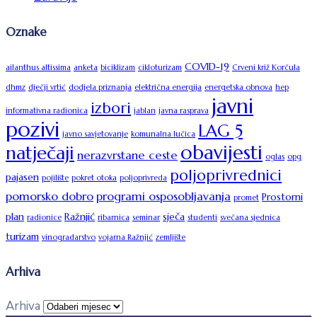
Oznake
COVID-19
ailanthus altissima
anketa
biciklizam
cikloturizam
Crveni križ Korčula
dhmz
dječji vrtić
dodjela priznanja
električna energija
energetska obnova
hep
javni
izbori
informativna radionica
jablan
javna rasprava
pozivi
LAG 5
javno savjetovanje
komunalna lučica
obavijesti
natječaji
nerazvrstane ceste
oglas
opg
poljoprivrednici
pajasen
pojilište
pokret otoka
poljoprivreda
pomorsko dobro
programi osposobljavanja
Prostorni
promet
plan
Ražnjić
sječa
radionice
ribarnica
seminar
studenti
svečana sjednica
turizam
vinogradarstvo
vojarna Ražnjić
zemljište
Arhiva
Arhiva