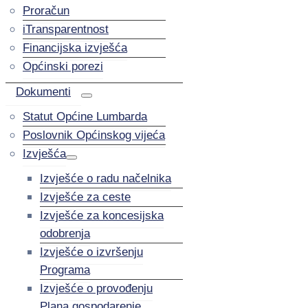
Proračun
iTransparentnost
Financijska izvješća
Općinski porezi
Dokumenti
Statut Općine Lumbarda
Poslovnik Općinskog vijeća
Izvješća
Izvješće o radu načelnika
Izvješće za ceste
Izvješće za koncesijska
odobrenja
Izvješće o izvršenju
Programa
Izvješće o provođenju
Plana gospodarenje