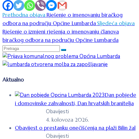
Prethodna objava
Rješenje o imenovanju biračkog
odbora na području Općine Lumbarda
Sljedeća objava
Rješenje o izmjeni rješenja o imenovanju članova
biračkog odbora na području Općine Lumbarda
Aktualno
Dan pobjede
i domovinske zahvalnosti, Dan hrvatskih branitelja
Obavijesti
4. kolovoza 2026.
Obavijest o prestanku onečišćenja na plaži Bilin žal
Obavijesti