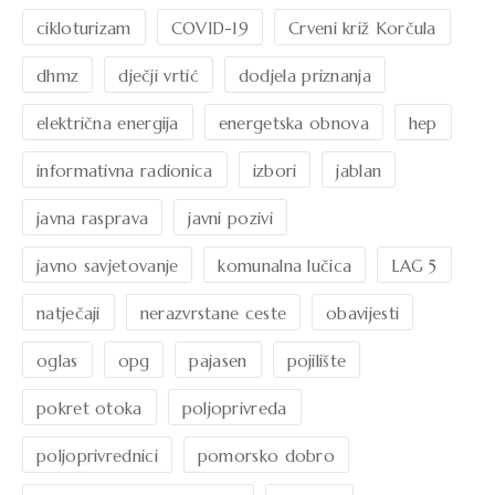
cikloturizam
COVID-19
Crveni križ Korčula
dhmz
dječji vrtić
dodjela priznanja
električna energija
energetska obnova
hep
informativna radionica
izbori
jablan
javna rasprava
javni pozivi
javno savjetovanje
komunalna lučica
LAG 5
natječaji
nerazvrstane ceste
obavijesti
oglas
opg
pajasen
pojilište
pokret otoka
poljoprivreda
poljoprivrednici
pomorsko dobro