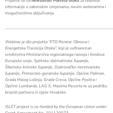
Prijavite se na
newsletter Pokreta otoka
za redovite
informacije o zakonskim izmjenama, novim webinarima i
mogućnostima uključivanja.
_____________________________________________________
Webinar je dio projekta “ETO Renew: Obnova i
Energetska Tranzicija Otoka”, koji je sufinanciran
sredstvima Ministarstva regionalnoga razvoja i fondova
Europske unije, Splitsko-dalmatinske županije,
Šibensko-kninske županije, Dubrovačko-neretvanske
županije, Primorsko-goranske županije, Općine Pašman,
Grada Malog Lošinja, Grada Cresa, Općine Postira i
Općine Lumbarda, LAG 5, Maslina Resorta te uz podršku
brojnih partnera iz cijele Hrvatske.
ISLET project is co-funded by the European Union under
Grant Agreement No. 101120073.