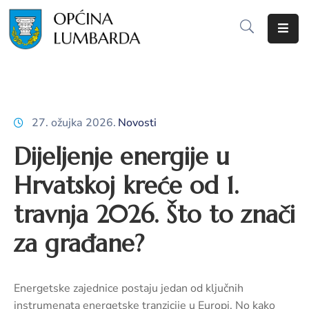
Početna
O
Lumbardi
27. ožujka 2026.
Novosti
Lokalna
Dijeljenje energije u
samouprava
Hrvatskoj kreće od 1.
Proračun
travnja 2026. Što to znači
Dokumenti
za građane?
Javna
nabava
Energetske zajednice postaju jedan od ključnih
Javni
instrumenata energetske tranzicije u Europi. No kako