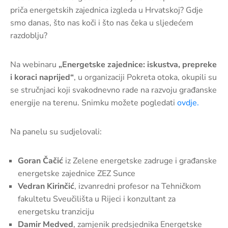
pozivi,
priča energetskih zajednica izgleda u Hrvatskoj? Gdje
natječaji
smo danas, što nas koči i što nas čeka u sljedećem
i
razdoblju?
novosti
Adresar
Na webinaru
„Energetske zajednice: iskustva, prepreke
i koraci naprijed“
, u organizaciji Pokreta otoka, okupili su
Kontakt
se stručnjaci koji svakodnevno rade na razvoju građanske
energije na terenu. Snimku možete pogledati
ovdje.
Na panelu su sudjelovali:
Goran Čačić
iz Zelene energetske zadruge i građanske
energetske zajednice ZEZ Sunce
Vedran Kirinčić
, izvanredni profesor na Tehničkom
fakultetu Sveučilišta u Rijeci i konzultant za
energetsku tranziciju
Damir Medved
, zamjenik predsjednika Energetske