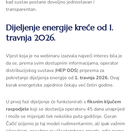
kad sustav postane dovoljno jednostavan i
transparentan.
Dijeljenje energije kreće od 1.
travnja 2026.
Vijest koja je na webinaru izazvala najveći interes bila je
da se, prema svim dostupnim informacijama, operator
distribucijskog sustava (
HEP ODS
) priprema za
pokretanje dijeljenja energije od
1. travnja 2026.
Ovaj
korak energetske zajednice čekaju već četiri godine.
U prvoj fazi dijeljenje će funkcionirati s
fiksnim ključem
raspodjele
koji se dostavlja operatoru 45 dana unaprijed
i može se mijenjati tek nekoliko puta godišnje. Goran
Čačić ocijenio je taj model rudimentarnim, ali ipak važnim
iskorakom, posebno za višestambene zgrade, gdje nema