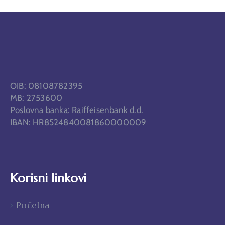
OIB: 08108782395
MB: 2753600
Poslovna banka: Raiffeisenbank d.d.
IBAN: HR8524840081860000009
Korisni linkovi
Početna