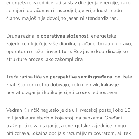
energetske zajednice, ali sustav dijeljenja energije, kako
se mjeri, obračunava i raspodjeljuje vrijednost među
članovima još nije dovoljno jasan ni standardiziran.
Druga razina je
operativna složenost
: energetske
zajednice uključuju više dionika; građane, lokalnu upravu,
operatora mreže i investitore. Bez jasne koordinacijske
strukture proces lako zakomplicira.
Treća razina tiče se
perspektive samih građana
: oni žele
znati što konkretno dobivaju, koliki je rizik, kakav je
povrat ulaganja i koliko je cijeli proces jednostavan.
Vedran Kirinčić naglasio je da u Hrvatskoj postoji oko 10
milijardi eura štednje koja stoji na bankama. Građani
traže prilike za ulaganje, a energetske zajednice mogu
biti zdrava, lokalna opcija s razumljivim povratom, ali tek