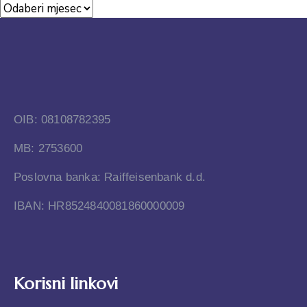
OIB: 08108782395
MB: 2753600
Poslovna banka: Raiffeisenbank d.d.
IBAN: HR8524840081860000009
Korisni linkovi