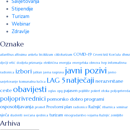
Savjetovanja
Stipendije
Turizam
Webinar
Zdravlje
Oznake
COVID-19
ailanthus altissima
anketa
biciklizam
cikloturizam
Crveni križ Korčula
dhmz
dječji vrtić
dodjela priznanja
električna energija
energetska obnova
hep
informativna
javni pozivi
izbori
radionica
jablan
javna rasprava
javno
natječaji
LAG 5
nerazvrstane
savjetovanje
komunalna lučica
obavijesti
ceste
pajasen
oglas
opg
pojilište
pokret otoka
poljoprivreda
poljoprivrednici
pomorsko dobro
programi
osposobljavanja
Prostorni plan
Ražnjić
promet
radionice
ribarnica
seminar
sječa
turizam
studenti
svečana sjednica
vinogradarstvo
vojarna Ražnjić
zemljište
Arhiva