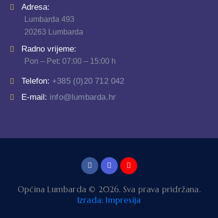
Adresa:
Lumbarda 493
20263 Lumbarda
Radno vrijeme:
Pon – Pet: 07:00 – 15:00 h
Telefon:
+385 (0)20 712 042
E-mail:
info@lumbarda.hr
Općina Lumbarda © 2026. Sva prava pridržana.
Izrada: Impresija