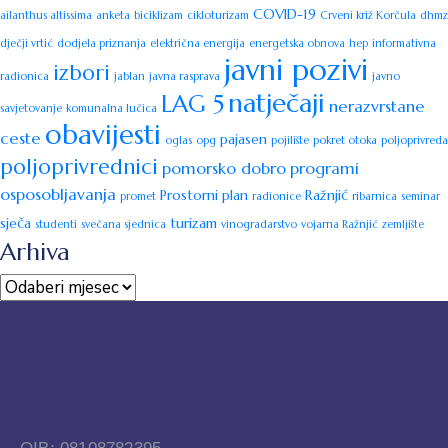
COVID-19
ailanthus altissima
anketa
biciklizam
cikloturizam
Crveni križ Korčula
dhmz
dječji vrtić
dodjela priznanja
električna energija
energetska obnova
hep
informativna
javni pozivi
izbori
radionica
jablan
javna rasprava
javno
natječaji
LAG 5
nerazvrstane
savjetovanje
komunalna lučica
obavijesti
ceste
pajasen
oglas
opg
pojilište
pokret otoka
poljoprivreda
poljoprivrednici
pomorsko dobro
programi
osposobljavanja
Prostorni plan
Ražnjić
promet
radionice
ribarnica
seminar
sječa
turizam
studenti
svečana sjednica
vinogradarstvo
vojarna Ražnjić
zemljište
Arhiva