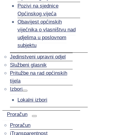
Pozivi na sjednice
Općinskog vijeća
Obavijest općinskih
vijećnika o vlasništvu nad
udjelima u poslovnom
subjektu
Jedinstveni upravni odjel
Službeni glasnik
Pritužbe na rad općinskih
tijela
Izbori
Lokalni izbori
Proračun
Proračun
iTransparentnost