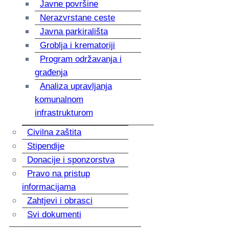
Javne površine
Nerazvrstane ceste
Javna parkirališta
Groblja i krematoriji
Program održavanja i
građenja
Analiza upravljanja
komunalnom
infrastrukturom
Civilna zaštita
Stipendije
Donacije i sponzorstva
Pravo na pristup
informacijama
Zahtjevi i obrasci
Svi dokumenti