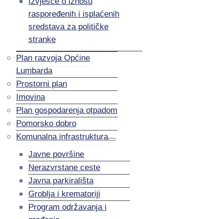
Izvješće o iznosu
raspoređenih i isplaćenih
sredstava za političke
stranke
Plan razvoja Općine
Lumbarda
Prostorni plan
Imovina
Plan gospodarenja otpadom
Pomorsko dobro
Komunalna infrastruktura
Javne površine
Nerazvrstane ceste
Javna parkirališta
Groblja i krematoriji
Program održavanja i