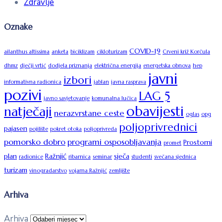
Zdravlje
Oznake
COVID-19
ailanthus altissima
anketa
biciklizam
cikloturizam
Crveni križ Korčula
dhmz
dječji vrtić
dodjela priznanja
električna energija
energetska obnova
hep
javni
izbori
informativna radionica
jablan
javna rasprava
pozivi
LAG 5
javno savjetovanje
komunalna lučica
obavijesti
natječaji
nerazvrstane ceste
oglas
opg
poljoprivrednici
pajasen
pojilište
pokret otoka
poljoprivreda
pomorsko dobro
programi osposobljavanja
Prostorni
promet
plan
Ražnjić
sječa
radionice
ribarnica
seminar
studenti
svečana sjednica
turizam
vinogradarstvo
vojarna Ražnjić
zemljište
Arhiva
Arhiva