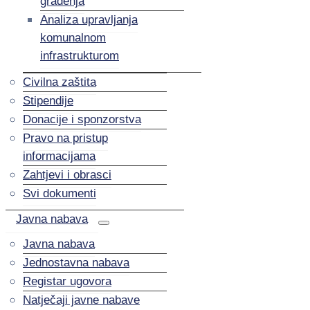
građenja
Analiza upravljanja
komunalnom
infrastrukturom
Civilna zaštita
Stipendije
Donacije i sponzorstva
Pravo na pristup
informacijama
Zahtjevi i obrasci
Svi dokumenti
Javna nabava
Javna nabava
Jednostavna nabava
Registar ugovora
Natječaji javne nabave