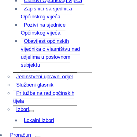
Članovi Općinskog vijeća
Zapisnici sa sjednica
Općinskog vijeća
Pozivi na sjednice
Općinskog vijeća
Obavijest općinskih
vijećnika o vlasništvu nad
udjelima u poslovnom
subjektu
Jedinstveni upravni odjel
Službeni glasnik
Pritužbe na rad općinskih
tijela
Izbori
Lokalni izbori
Proračun