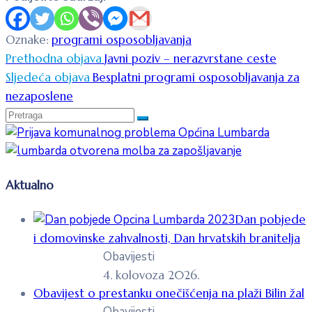
Oznake:
programi osposobljavanja
Prethodna objava
Javni poziv – nerazvrstane ceste
Sljedeća objava
Besplatni programi osposobljavanja za
nezaposlene
Aktualno
Dan pobjede
i domovinske zahvalnosti, Dan hrvatskih branitelja
Obavijesti
4. kolovoza 2026.
Obavijest o prestanku onečišćenja na plaži Bilin žal
Obavijesti