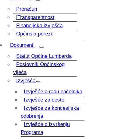
Proračun
iTransparentnost
Financijska izvješća
Općinski porezi
Dokumenti
Statut Općine Lumbarda
Poslovnik Općinskog
vijeća
Izvješća
Izvješće o radu načelnika
Izvješće za ceste
Izvješće za koncesijska
odobrenja
Izvješće o izvršenju
Programa