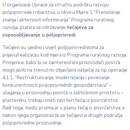
U organizaciji Uprave za stručnu podršku razvoju
poljoprivrede i ribarstva, u okviru Mjere 1 “Prenošenje
znanja i aktivnosti informiranja” Programa ruralnog
razvoja, planira se održavanje
tečajeva za
osposobljavanje u poljoprivredi
.
Tečajevi su ujedno i uvjet poljoprivrednicima za
prijavu/realizaciju kod mjera iz Programa ruralnog razvoja.
Primjerice, kako bi se zainteresirani proizvođači povrća
mogli javiti na trenutno objavljeni natječaj za tip operacije
4.1.1. “Restrukturiranje, modernizacija i povećanje
konkurentnosti poljoprivrednih gospodarstava” –
ulaganja u proizvodnju povrća u zaštićenom prostoru –
plasteniku, trebaju imati završen tečaj iz povrćarstva.
Radi toga, među prvima je u planu tečaj iz povrćarstva, a
nakon njega organizirali bi se tečajevi iz drugih područja
poljoprivredne proizvodnje.