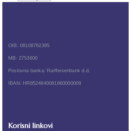
OIB: 08108782395
MB: 2753600
Poslovna banka: Raiffeisenbank d.d.
IBAN: HR8524840081860000009
Korisni linkovi