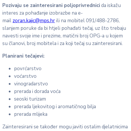
Pozivaju se zainteresirani poljoprivrednici
da iskažu
interes za pohađanje izobrazbe na e-
mail
zoran.kajic@mps.hr
ili na mobitel 091/488-2786,
slanjem poruke da bi htjeli pohađati tečaj, uz što trebaju
navesti svoje ime i prezime, matični broj OPG-a u kojem
su članovi, broj mobitela i za koji tečaj su zainteresirani.
Planirani tečajevi:
povrćarstvo
voćarstvo
vinogradarstvo
prerada i dorada voća
seoski turizam
prerada ljekovitog i aromatičnog bilja
prerada mlijeka
Zainteresirani se također mogu javiti ostalim djelatnicima