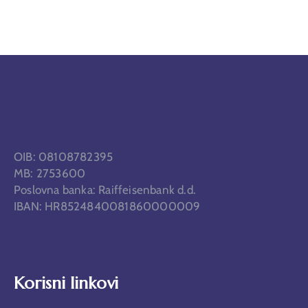
OIB: 08108782395
MB: 2753600
Poslovna banka: Raiffeisenbank d.d.
IBAN: HR8524840081860000009
Korisni linkovi