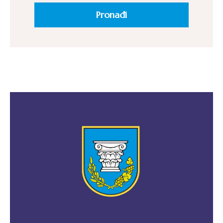
pozivi,
natječaji
i
novosti
Adresar
Kontakt