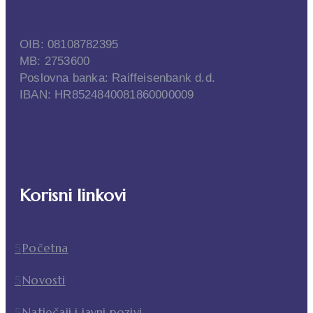
OIB: 08108782395
MB: 2753600
Poslovna banka: Raiffeisenbank d.d.
IBAN: HR8524840081860000009
Korisni linkovi
Početna
Novosti
Natječaji i javni pozivi