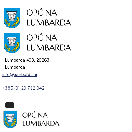
Početna
Početna
O
O
Lumbardi
Lumbardi
Lokalna
Lokalna
samouprava
samouprava
Lumbarda 493, 20263
Lumbarda
Proračun
Proračun
info@lumbarda.hr
Dokumenti
Dokumenti
+385 (0) 20 712 042
Javna
Javna
nabava
nabava
Javni
Javni
pozivi,
pozivi,