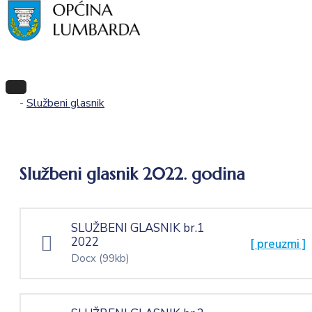
natječaji
natječaji
i
i
novosti
novosti
Adresar
Adresar
Kontakt
Kontakt
-
Službeni glasnik
Službeni glasnik 2022. godina
SLUŽBENI GLASNIK br.1
2022
[ preuzmi ]
Docx
(99kb)