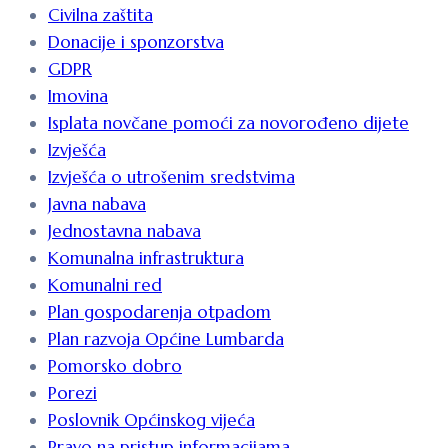
Civilna zaštita
Donacije i sponzorstva
GDPR
Imovina
Isplata novčane pomoći za novorođeno dijete
Izvješća
Izvješća o utrošenim sredstvima
Javna nabava
Jednostavna nabava
Komunalna infrastruktura
Komunalni red
Plan gospodarenja otpadom
Plan razvoja Općine Lumbarda
Pomorsko dobro
Porezi
Poslovnik Općinskog vijeća
Pravo na pristup informacijama