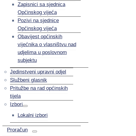
Zapisnici sa sjednica
Općinskog vijeća
Pozivi na sjednice
Općinskog vijeća
Obavijest općinskih
vijećnika o vlasništvu nad
udjelima u poslovnom
subjektu
Jedinstveni upravni odjel
Službeni glasnik
Pritužbe na rad općinskih
tijela
Izbori
Lokalni izbori
Proračun