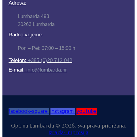
Adresa:
Lumbarda 493
20263 Lumbarda
Radno vrijeme:
Pon – Pet: 07:00 – 15:00 h
Telefon:
+385 (0)20 712 042
E-mail:
info@lumbarda.hr
facebook-square
instagram
youtube
Općina Lumbarda © 2026. Sva prava pridržana.
Izrada: Impresija