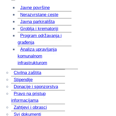
Javne površine
Nerazvrstane ceste
Javna parkirališta
Groblja i krematoriji
Program održavanja i
građenja
Analiza upravljanja
komunalnom
infrastrukturom
Civilna zaštita
Stipendije
Donacije i sponzorstva
Pravo na pristup
informacijama
Zahtjevi i obrasci
Svi dokumenti