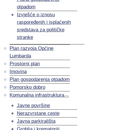
otpadom
Izvješće o iznosu
raspoređenih i isplaćenih
sredstava za političke
stranke
Plan razvoja Općine
Lumbarda
Prostorni plan
Imovina
Plan gospodarenja otpadom
Pomorsko dobro
Komunalna infrastruktura
Javne površine
Nerazvrstane ceste
Javna parkirališta
Groblja i krematoriji