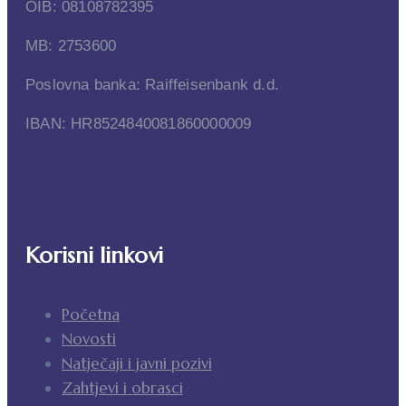
OIB: 08108782395
MB: 2753600
Poslovna banka: Raiffeisenbank d.d.
IBAN: HR8524840081860000009
Korisni linkovi
Početna
Novosti
Natječaji i javni pozivi
Zahtjevi i obrasci