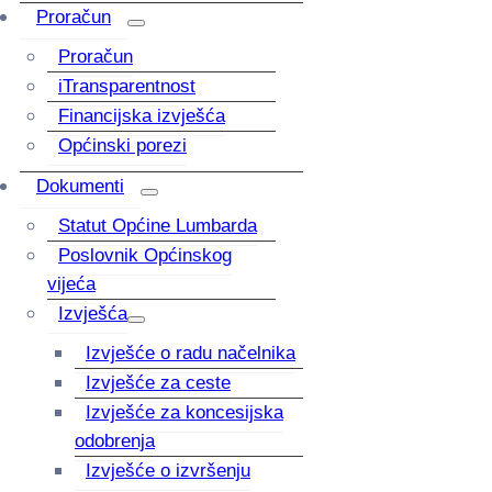
Proračun
Proračun
iTransparentnost
Financijska izvješća
Općinski porezi
Dokumenti
Statut Općine Lumbarda
Poslovnik Općinskog
vijeća
Izvješća
Izvješće o radu načelnika
Izvješće za ceste
Izvješće za koncesijska
odobrenja
Izvješće o izvršenju