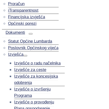
Proračun
iTransparentnost
Financijska izvješća
Općinski porezi
Dokumenti
Statut Općine Lumbarda
Poslovnik Općinskog vijeća
Izvješća
Izvješće o radu načelnika
Izvješće za ceste
Izvješće za koncesijska
odobrenja
Izvješće o izvršenju
Programa
Izvješće o provođenju
Plana gospodarenje