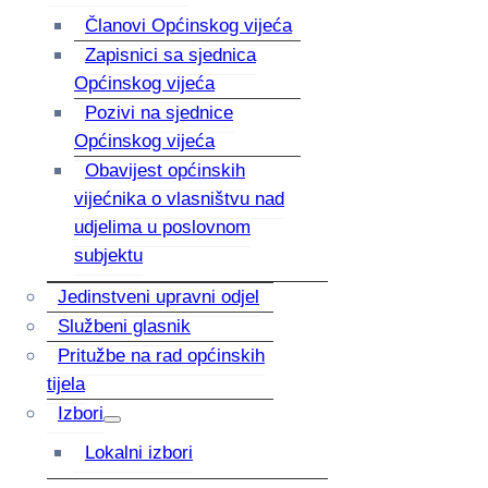
Članovi Općinskog vijeća
Zapisnici sa sjednica
Općinskog vijeća
Pozivi na sjednice
Općinskog vijeća
Obavijest općinskih
vijećnika o vlasništvu nad
udjelima u poslovnom
subjektu
Jedinstveni upravni odjel
Službeni glasnik
Pritužbe na rad općinskih
tijela
Izbori
Lokalni izbori