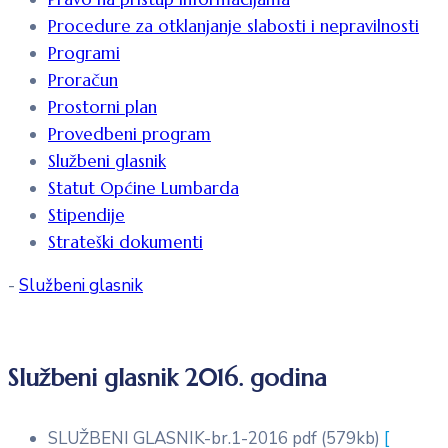
Procedure za otklanjanje slabosti i nepravilnosti
Programi
Proračun
Prostorni plan
Provedbeni program
Službeni glasnik
Statut Općine Lumbarda
Stipendije
Strateški dokumenti
-
Službeni glasnik
Službeni glasnik 2016. godina
SLUŽBENI GLASNIK-br.1-2016
pdf
(579kb)
[