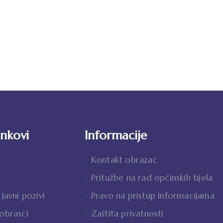
inkovi
Informacije
Kontakt obrazac
Pritužbe na rad općinskih tijela
 javni pozivi
Pravo na pristup informacijama
 obrasci
Zaštita privatnosti