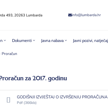
info@lumbarda.hr
rda 493, 20263 Lumbarda
un
Dokumenti
Javna nabava
Javni pozivi, natječaj
-
Proračun
Proračun za 2017. godinu
GODIŠNJI IZVJEŠTAJ O IZVRŠENJU PRORAČUNA
Pdf
(366kb)