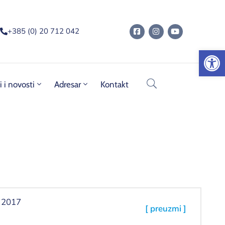
+385 (0) 20 712 042
Op
i i novosti
Adresar
Kontakt
 2017
[ preuzmi ]