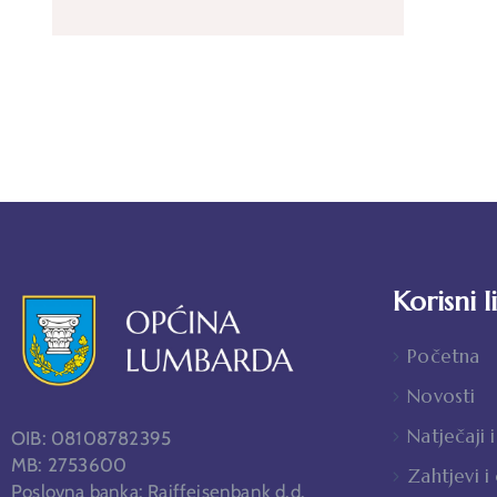
Korisni l
Početna
Novosti
Natječaji i
OIB: 08108782395
MB: 2753600
Zahtjevi i
Poslovna banka: Raiffeisenbank d.d.