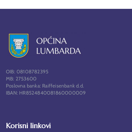
OIB: 08108782395
MB: 2753600
Poslovna banka: Raiffeisenbank d.d.
IBAN: HR8524840081860000009
Korisni linkovi