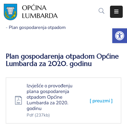
Početna
-
Plan gospodarenja otpadom
Op
O
Lumbardi
Plan gospodarenja otpadom Općine
Lokalna
Lumbarda za 2020. godinu
samouprava
Proračun
Izvješće o provođenju
Dokumenti
plana gospodarenja
otpadom Općine
[ preuzmi ]
Lumbarda za 2020.
Javna
godinu
nabava
Pdf
(237kb)
Javni