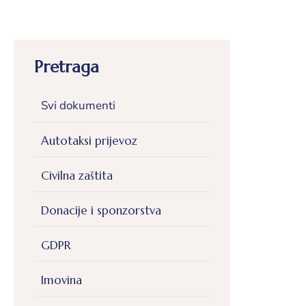
pozivi,
natječaji
i
novosti
Pretraga
Adresar
Svi dokumenti
Kontakt
Autotaksi prijevoz
Civilna zaštita
Donacije i sponzorstva
GDPR
Imovina