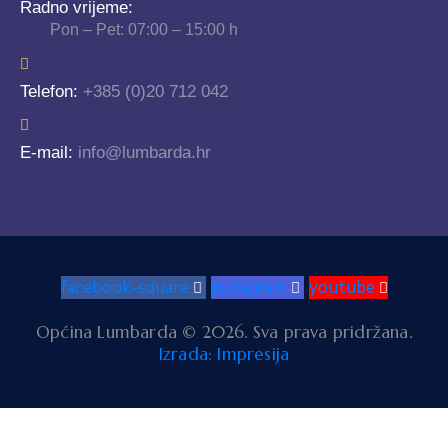
Radno vrijeme:
Pon – Pet: 07:00 – 15:00 h
Telefon:
+385 (0)20 712 042
E-mail:
info@lumbarda.hr
facebook-square
instagram
youtube
Općina Lumbarda © 2026. Sva prava pridržana.
Izrada: Impresija