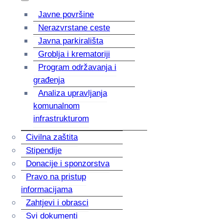
Javne površine
Nerazvrstane ceste
Javna parkirališta
Groblja i krematoriji
Program održavanja i
građenja
Analiza upravljanja
komunalnom
infrastrukturom
Civilna zaštita
Stipendije
Donacije i sponzorstva
Pravo na pristup
informacijama
Zahtjevi i obrasci
Svi dokumenti