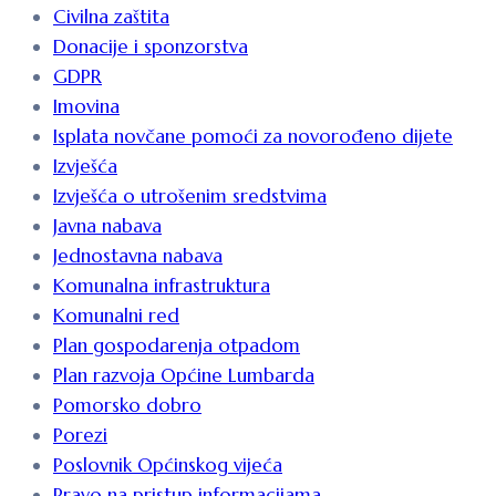
Civilna zaštita
Donacije i sponzorstva
GDPR
Imovina
Isplata novčane pomoći za novorođeno dijete
Izvješća
Izvješća o utrošenim sredstvima
Javna nabava
Jednostavna nabava
Komunalna infrastruktura
Komunalni red
Plan gospodarenja otpadom
Plan razvoja Općine Lumbarda
Pomorsko dobro
Porezi
Poslovnik Općinskog vijeća
Pravo na pristup informacijama