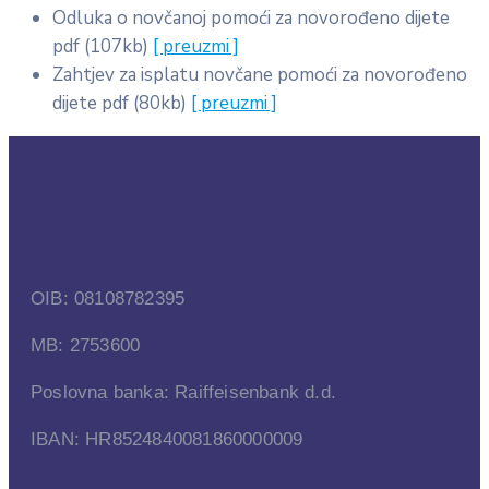
Odluka o novčanoj pomoći za novorođeno dijete
pdf
(107kb)
[ preuzmi ]
Zahtjev za isplatu novčane pomoći za novorođeno
dijete
pdf
(80kb)
[ preuzmi ]
OIB: 08108782395
MB: 2753600
Poslovna banka: Raiffeisenbank d.d.
IBAN: HR8524840081860000009