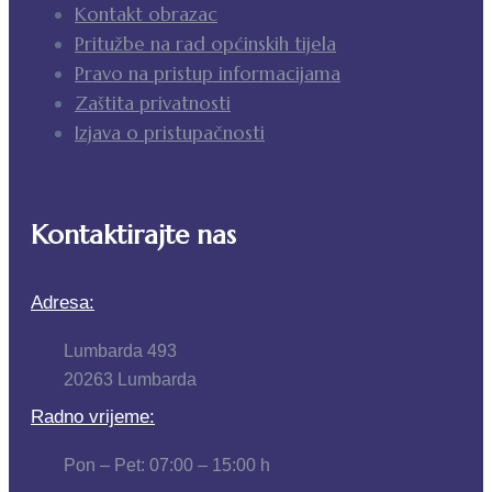
Kontakt obrazac
Pritužbe na rad općinskih tijela
Pravo na pristup informacijama
Zaštita privatnosti
Izjava o pristupačnosti
Kontaktirajte nas
Adresa:
Lumbarda 493
20263 Lumbarda
Radno vrijeme:
Pon – Pet: 07:00 – 15:00 h