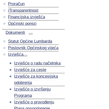
Proračun
iTransparentnost
Financijska izvješća
Općinski porezi
Dokumenti
Statut Općine Lumbarda
Poslovnik Općinskog vijeća
Izvješća
Izvješće o radu načelnika
Izvješće za ceste
Izvješće za koncesijska
odobrenja
Izvješće o izvršenju
Programa
Izvješće o provođenju
Plana gospodarenje