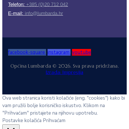
Telefon:
+385 (0)20 712 042
E-mail:
info@lumbarda.hr
facebook-square
instagram
youtube
Općina Lumbarda © 2026. Sva prava pridržana.
Izrada: Impresija
Ova web stranica koristi kolačiće (eng. "cookies") kako bi
vam pružili bolje korisničko iskustvo. Klikom na
"Prihvaćam" pristajete na njihovu upotrebu.
Postavke kolačića
Prihvaćam