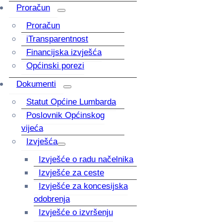
Proračun
Proračun
iTransparentnost
Financijska izvješća
Općinski porezi
Dokumenti
Statut Općine Lumbarda
Poslovnik Općinskog
vijeća
Izvješća
Izvješće o radu načelnika
Izvješće za ceste
Izvješće za koncesijska
odobrenja
Izvješće o izvršenju