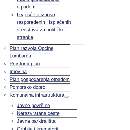
otpadom
Izvješće o iznosu
raspoređenih i isplaćenih
sredstava za političke
stranke
Plan razvoja Općine
Lumbarda
Prostorni plan
Imovina
Plan gospodarenja otpadom
Pomorsko dobro
Komunalna infrastruktura
Javne površine
Nerazvrstane ceste
Javna parkirališta
Groblja i krematoriji