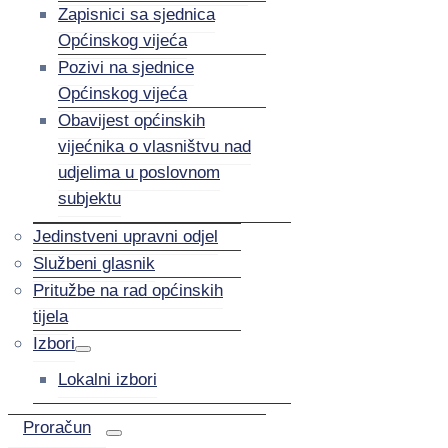
Zapisnici sa sjednica
Općinskog vijeća
Pozivi na sjednice
Općinskog vijeća
Obavijest općinskih
vijećnika o vlasništvu nad
udjelima u poslovnom
subjektu
Jedinstveni upravni odjel
Službeni glasnik
Pritužbe na rad općinskih
tijela
Izbori
Lokalni izbori
Proračun