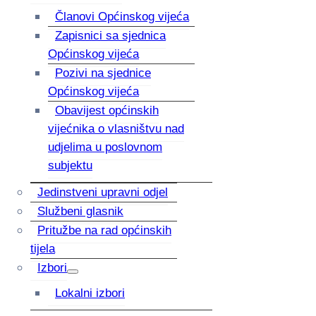
Članovi Općinskog vijeća
Zapisnici sa sjednica
Općinskog vijeća
Pozivi na sjednice
Općinskog vijeća
Obavijest općinskih
vijećnika o vlasništvu nad
udjelima u poslovnom
subjektu
Jedinstveni upravni odjel
Službeni glasnik
Pritužbe na rad općinskih
tijela
Izbori
Lokalni izbori